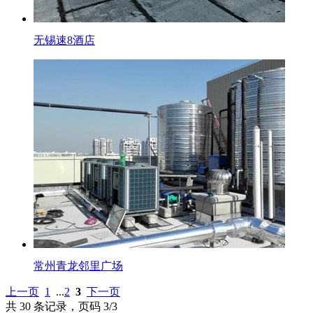
无锡速8酒店
常州青龙邻里广场
上一页
1
...
2
3
下一页
共 30 条记录，页码 3/3