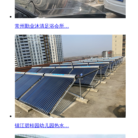
常州勤业沐清足浴会所…
镇江碧桂园幼儿园热水…