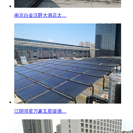
南京白金汉爵大酒店太…
江阴澄星万豪五星级酒…